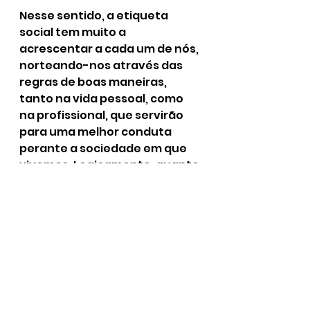
Nesse sentido, a etiqueta 
social tem muito a 
acrescentar a cada um de nós, 
norteando-nos através das 
regras de boas maneiras, 
tanto na vida pessoal, como 
na profissional, que servirão 
para uma melhor conduta 
perante a sociedade em que 
vivemos. Logicamente, quanto 
mais pessoas tiverem acesso 
a esse “código”, maior 
harmonia haverá entre elas.
Seguindo este pensamento, 
Ortolan(1999, p.11) completa 