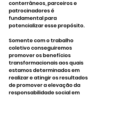
conterrâneos, parceiros e 
patrocinadores é 
fundamental para 
potencializar esse propósito.
Somente com o trabalho 
coletivo conseguiremos 
promover os benefícios 
transformacionais aos quais 
estamos determinados em 
realizar e atingir os resultados 
de promover a elevação da 
responsabilidade social em 
nosso querido Vale.
Como forma de apoio para 
realização do evento, 
estamos pedindo aos amigos 
uma participação simbólica, 