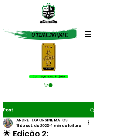
O TIME DO VALE
Conheça nosso Projeto
Post
ANDRE TIXA ORSINE MATOS
11 de set. de 2023
4 min de leitura
🌟 Edição 2: