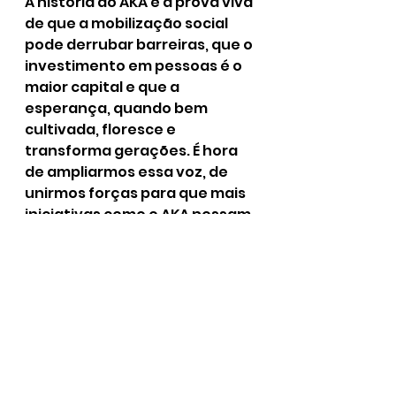
A história do AKA é a prova viva 
de que a mobilização social 
pode derrubar barreiras, que o 
investimento em pessoas é o 
maior capital e que a 
esperança, quando bem 
cultivada, floresce e 
transforma gerações. É hora 
de ampliarmos essa voz, de 
unirmos forças para que mais 
iniciativas como o AKA possam 
prosperar.
O AKA é mais que um projeto; é 
um movimento, uma família, 
um compromisso eterno, e 
"Valemos pelo que Somos"
 é a 
nossa verdade. Acreditamos 
que o Brasil só será 