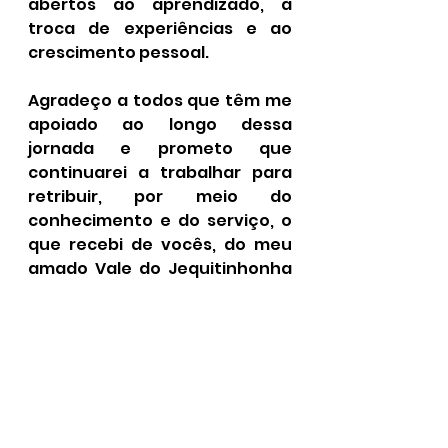
abertos ao aprendizado, à 
troca de experiências e ao 
crescimento pessoal.
Agradeço a todos que têm me 
apoiado ao longo dessa 
jornada e prometo que 
continuarei a trabalhar para 
retribuir, por meio do 
conhecimento e do serviço, o 
que recebi de vocês, do meu 
amado Vale do Jequitinhonha 
e da Cidade do Rio de Janeiro, 
que hoje me homenageia.
Que nossos jovens sigam em 
frente, orgulhosos de suas 
origens, buscando sempre o 
melhor e inspirando-se na 