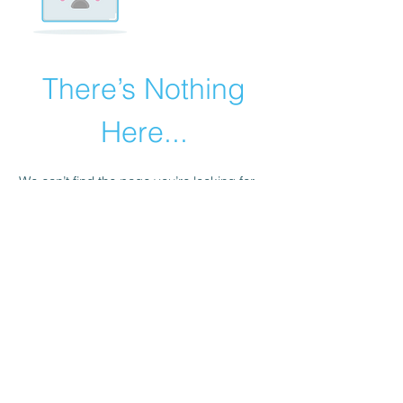
There’s Nothing
Here...
We can’t find the page you’re looking for.
Check the URL, or head back home.
Go Home
© 2020 - AKA Associação dos K-
iauzeiros Ausentes - Todos direitos
reservados