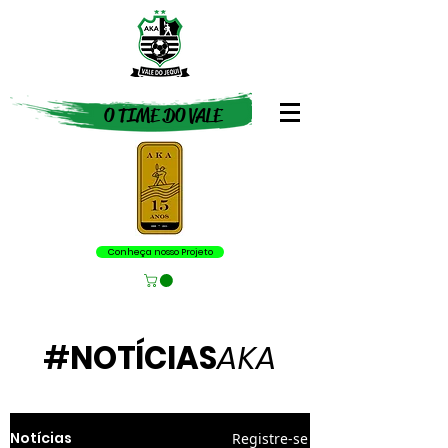
O TIME DO VALE
Conheça nosso Projeto
#
NOTÍCIAS
AKA
Notícias
Registre-se