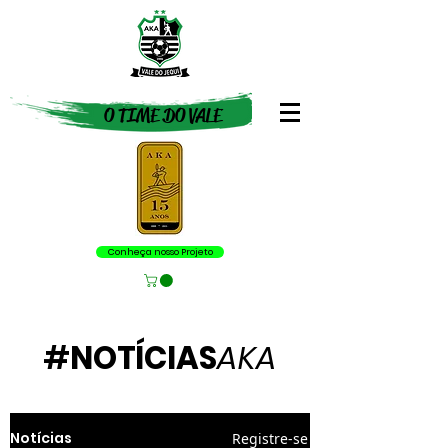
O TIME DO VALE
Conheça nosso Projeto
#
NOTÍCIAS
AKA
Notícias
Registre-se