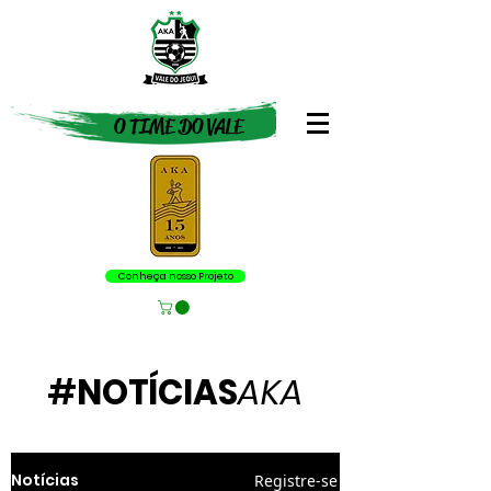
O TIME DO VALE
Conheça nosso Projeto
#
NOTÍCIAS
AKA
Notícias
Registre-se