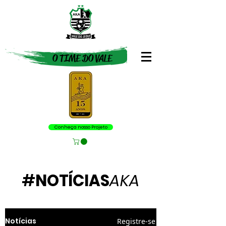
O TIME DO VALE
Conheça nosso Projeto
#
NOTÍCIAS
AKA
Notícias
Registre-se