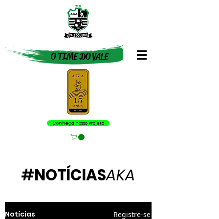
O TIME DO VALE
Conheça nosso Projeto
#
NOTÍCIAS
AKA
Notícias
Registre-se