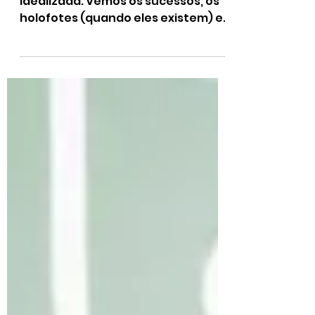
Cuidar
A liderança, muitas vezes, é
idealizada. Vemos os sucessos, os
holofotes (quando eles existem) e
a aparente facilidade em guiar
equipes....