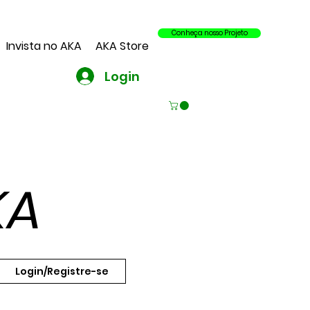
Conheça nosso Projeto
Invista no AKA
AKA Store
Login
KA
Login/Registre-se