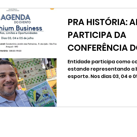
PRA HISTÓRIA: 
PARTICIPA DA
CONFERÊNCIA DO
REAFIRMA SEU
Entidade participa como c
estande representando a b
PROTAGONISMO
esporte. Nos dias 03, 04 e 0
aconteceu na...