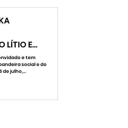
AKA
 LÍTIO E
onvidado e tem
andeira social e do
 SOCIAL
5 de julho,