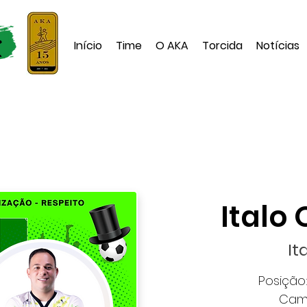
Início
Time
O AKA
Torcida
Notícias
Italo 
It
Posição:
Cami