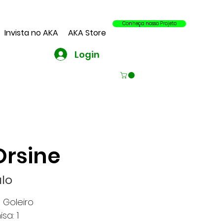
Conheça nosso Projeto
Invista no AKA
AKA Store
Login
Orsine
alo
 Goleiro
sa: 1