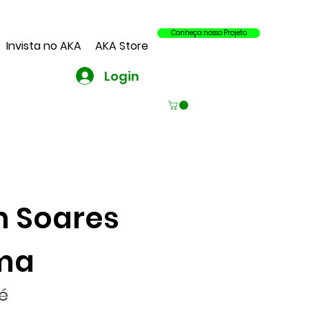
Conheça nosso Projeto
Invista no AKA
AKA Store
Login
n Soares
ma
é