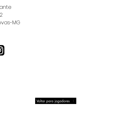
ante
2
ovas-MG
Voltar para jogadores