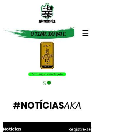
O TIME DO VALE
Conheça nosso Projeto
#
NOTÍCIAS
AKA
Notícias
Registre-se