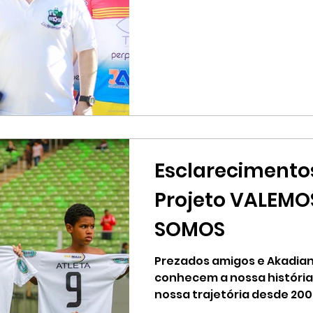
seus...
Esclarecimento
Projeto VALEMO
SOMOS
Prezados amigos e Akadian
conhecem a nossa históri
nossa trajetória desde 20
a fundação...