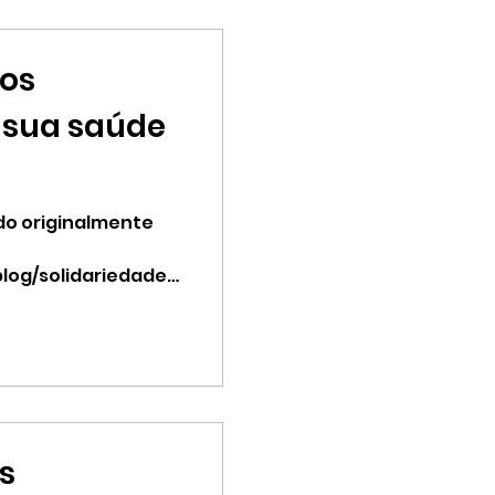
 os
 sua saúde
do originalmente
log/solidariedade-
ntal/" Nós vivemos
s