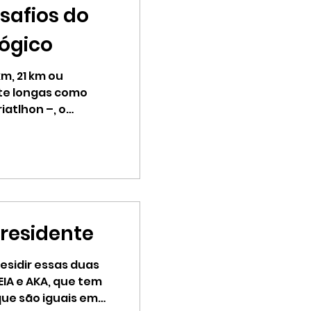
esafios do
lógico
m, 21 km ou
te longas como
iatlhon –, o
residente
esidir essas duas
IA e AKA, que tem
que são iguais em