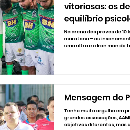
vitoriosas: os d
equilíbrio psico
Na arena das provas de 10 k
maratona – ou insanamen
uma ultra e o Iron man do tr
momento impiedoso...
Mensagem do P
Tenho muito orgulho em pr
grandes associações, AAME
objetivos diferentes, mas 