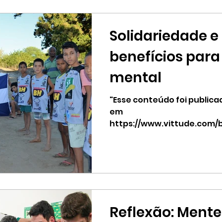
Solidariedade e
benefícios para
mental
"Esse conteúdo foi publica
em
https://www.vittude.com/b
beneficios-para-saude-me
em...
Reflexão: Mente