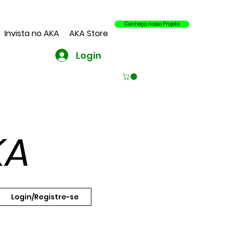
Conheça nosso Projeto
Invista no AKA
AKA Store
Login
KA
Login/Registre-se