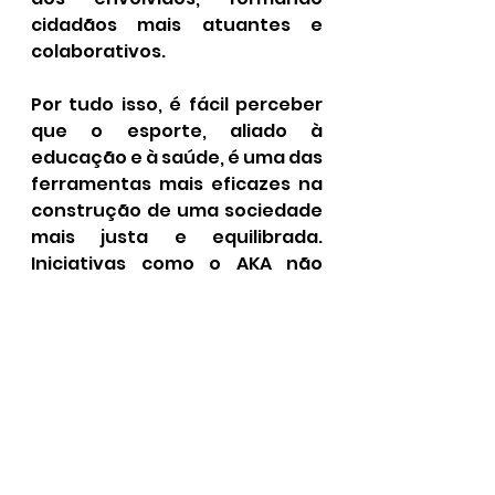
cidadãos mais atuantes e 
colaborativos.
Por tudo isso, é fácil perceber 
que o esporte, aliado à 
educação e à saúde, é uma das 
ferramentas mais eficazes na 
construção de uma sociedade 
mais justa e equilibrada. 
Iniciativas como o AKA não 
apenas transformam vidas 
individualmente, mas também 
contribuem para a melhoria 
contínua do tecido social como 
um todo. E assim, todos nós 
"valemos pelo que somos".