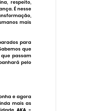
a, respeito, 
nça. É nesse 
ansformação, 
humanos mais 
arados para 
 Sabemos que 
s que passam 
anhará pelo 
onha e agora 
inda mais as 
nidade 
AKA - 