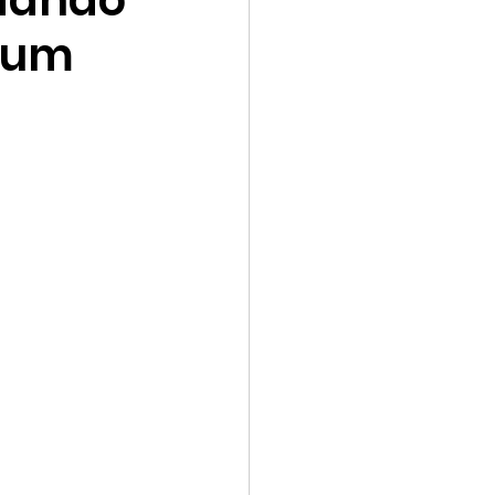
riando
 um