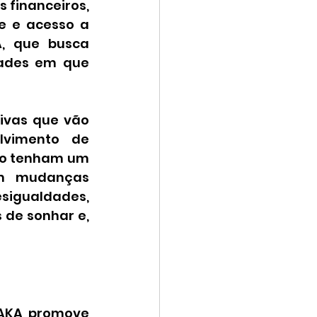
 financeiros, 
e e acesso a 
A, que busca 
ades em que 
ivas que vão 
vimento de 
ão tenham um 
m mudanças 
igualdades, 
de sonhar e, 
 AKA promove 