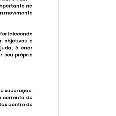
mportante na 
um movimento 
ortalecendo 
 objetivos e 
uda; é criar 
 seu próprio 
e superação. 
 corrente de 
as dentro de 