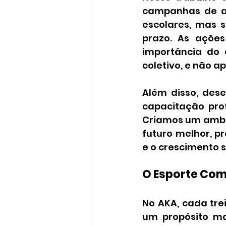
campanhas de ar
escolares, mas 
prazo. As açõe
importância do
coletivo, e não 
Além disso, des
capacitação prof
Criamos um ambie
futuro melhor, p
e o crescimento s
O Esporte Com
No AKA, cada tre
um propósito ma