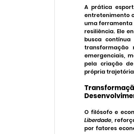
A prática esport
entretenimento o
uma ferramenta d
resiliência. Ele 
busca contínua 
transformação 
emergenciais, m
pela criação d
própria trajetória
Transform
Desenvolvime
O filósofo e ec
Liberdade
, refor
por fatores econ