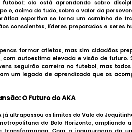
utebol; ele está aprendendo sobre disciplin
e e, acima de tudo, sobre o valor da persevera
prática esportiva se torna um caminho de tr
os conscientes, líderes preparados e seres 
enas formar atletas, mas sim cidadãos prep
, com autoestima elevada e visão de futuro.
vens seguirão carreira no futebol, mas todo
om um legado de aprendizado que os acomp
ansão: O Futuro do AKA
já ultrapassou os limites do Vale do Jequitinh
etropolitana de Belo Horizonte, ampliando a
de transformação. Com a inauguração da u