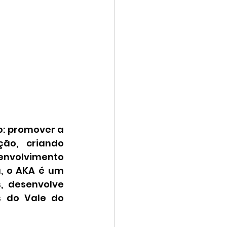
: promover a 
o, criando 
volvimento 
, o AKA é um 
 desenvolve 
 do Vale do 