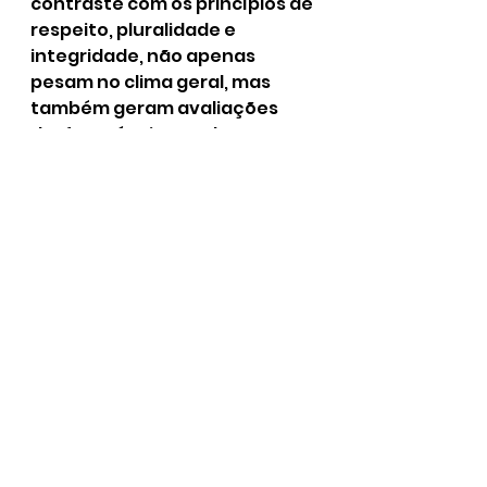
contraste com os princípios de 
respeito, pluralidade e 
integridade, não apenas 
pesam no clima geral, mas 
também geram avaliações 
desfavoráveis e podem 
impactar significativamente a 
imagem e a trajetória 
construída com tanto esforço 
ao longo de quase duas 
décadas. Tais condutas não 
comungam com o que o AKA 
representa e com o impacto 
positivo que buscamos gerar, 
sendo, portanto, um 
constante lembrete da 
importância da coerência e da 
responsabilidade em todas as 
esferas da vida.