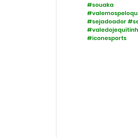
#souaka
#valemospeloq
#sejadoador
#se
#valedojequitin
#iconesports