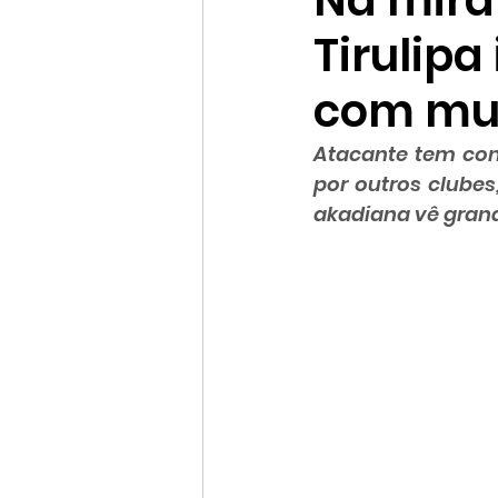
Na mira
Tirulipa
com mul
Atacante tem con
por outros clubes
akadiana vê gran