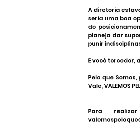
A diretoria estav
seria uma boa op
do posicionamen
planeja dar supo
punir indisciplin
E você torcedor, 
Pelo que Somos, 
Vale, VALEMOS PE
Para realiz
valemospeloqueso