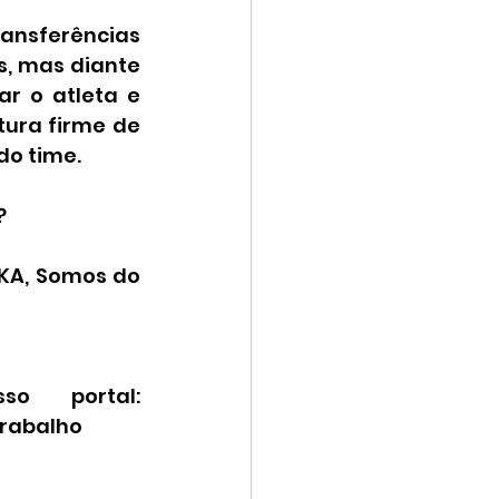
ansferências 
, mas diante 
r o atleta e 
ura firme de 
do time.
?
KA, Somos do 
 portal: 
trabalho