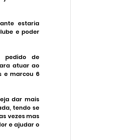
ante estaria 
clube e poder 
 pedido de 
ara atuar ao 
s e marcou 6 
ja dar mais 
da, tendo se 
ias vezes mas 
r e ajudar o 