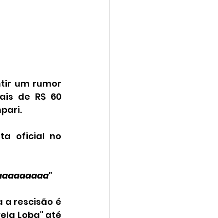
tir um rumor 
is de R$ 60 
pari.
 oficial no 
aaaaaaaaaaa"
a rescisão é 
ja Loba" até 