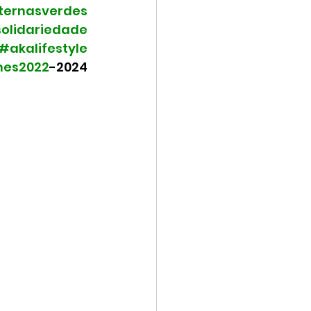
ternasverdes
olidariedade
#akalifestyle
mes2022
-2024 