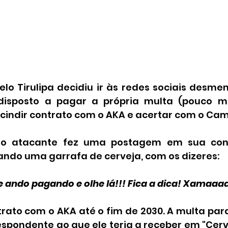
lo Tirulipa decidiu ir às redes sociais desmen
disposto a pagar a própria multa (pouco ma
scindir contrato com o AKA e acertar com o Cam
 o atacante fez uma postagem em sua conta
ndo uma garrafa de cerveja, com os dizeres:
que ando pagando e olhe lá!!! Fica a dica! Xama
ato com o AKA até o fim de 2030. A multa para 
spondente ao que ele teria a receber em "Cerve