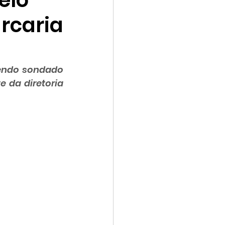
elo
arcaria
endo sondado 
 da diretoria 