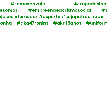
#somosdovale
#tropadoslan
uesomos
#empreendedorismosocial
#s
jasociotorcedor
#esporte
#sejapatrocinador
honha
#aka47ronins
#aka15anos
#unifor