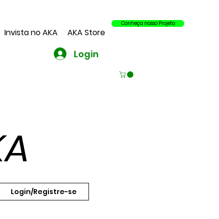
Conheça nosso Projeto
Invista no AKA
AKA Store
Login
KA
Login/Registre-se