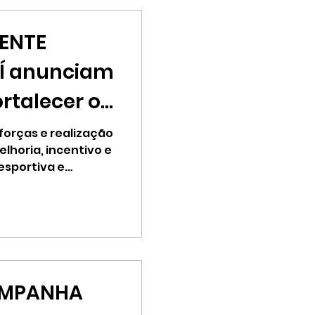
DENTE
Í anunciam
ortalecer o
çuaí.
orças e realização
lhoria, incentivo e
esportiva e
AMPANHA