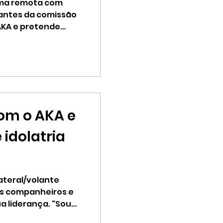
raçar as
rma remota com
tantes da comissão
AKA e pretende
om o AKA e
 idolatria
lateral/volante
os companheiros e
a liderança. "Sou