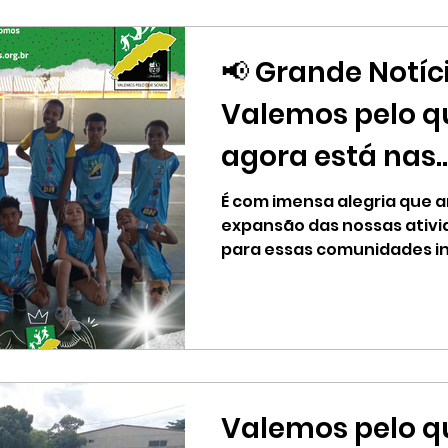
📢 Grande Notíc
Valemos pelo 
agora está nas
comunidades de
É com imensa alegria que 
expansão das nossas ativi
Graça e Baixa
para essas comunidades in
Acreditamos na...
Valemos pelo q