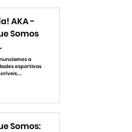
ia! AKA -
que Somos
 Alfredo
anunciamos a
dades esportivas
críveis.
ue Somos: