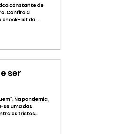
tica constante de
o. Confira a
 check-list da
e ser
quem”. Na pandemia,
u-se uma das
ntra os tristes