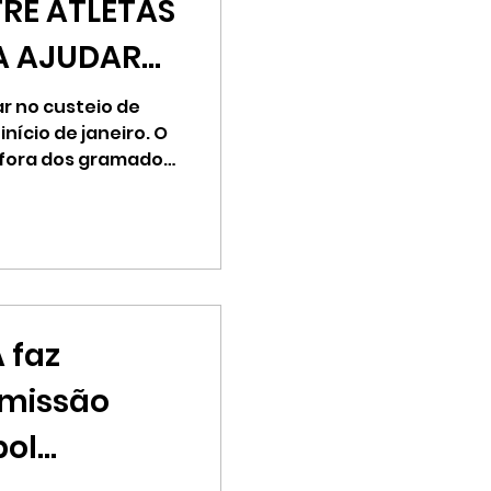
RE ATLETAS
A AJUDAR
PORTIVAS NO
r no custeio de
nício de janeiro. O
a fora dos gramados
 faz
omissão
bol