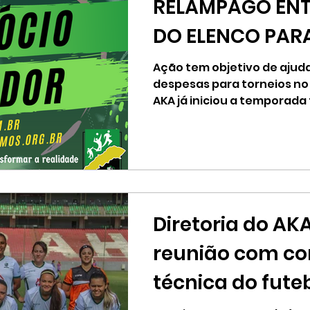
RELÂMPAGO ENT
DO ELENCO PAR
INICIATIVAS ES
Ação tem objetivo de ajuda
despesas para torneios no i
VALE
AKA já iniciou a temporad
com...
Diretoria do AKA
reunião com c
técnica do fute