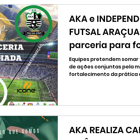
AKA e INDEPEN
FUTSAL ARAÇUA
parceria para f
esporte em Ara
Equipes pretendem somar f
de ações conjuntas pela me
fortalecimento da prática 
resgate...
AKA REALIZA C