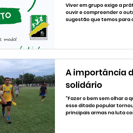
RESPEITO
Viver em grupo exige a prá
ouvir e compreender o outr
sugestão que temos para o
gentileza!...
A importância d
solidário
“Fazer o bem sem olhar a 
esse ditado popular torno
principais armas na luta co
efeitos...