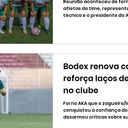
feminino para t
Reunião aconteceu de fo
atletas do time, represen
metas de 2022
técnica e o presidente do 
alavancar o...
Bodex renova c
reforça laços de
no clube
Foi no AKA que o zagueiro/
conquistou a confiança d
desarmou críticas sobre su
Akadiano...